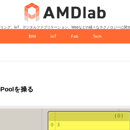
デリング、IoT、デジタルファブリケーション、Webなどの様々なテクノロジーに関
BIM
IoT
Fab
Tech
nePoolを操る