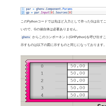
1
par
=
ghenv
.
Component
.
Params
2
gp
=
par
.
Input
[
0
]
.
Sources
[
0
]
このPythonコードでは先ほど入力として作ったGは出
いので、Gの値自体は必要ありません。
からこのコンポーネント(GHPython)を呼び出
ghenv
示すものは以下の図に示すものと同じになっております