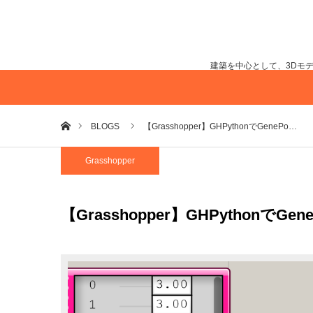
建築を中心として、3Dモ
ホーム
BLOGS
【Grasshopper】GHPythonでGenePo…
Grasshopper
【Grasshopper】GHPythonでGe