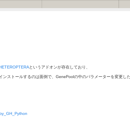
HETEROPTERA
というアドオンが存在しており、
にインストールするのは面倒で、GenePoolの中のパラメーターを変更し
l_by_GH_Python