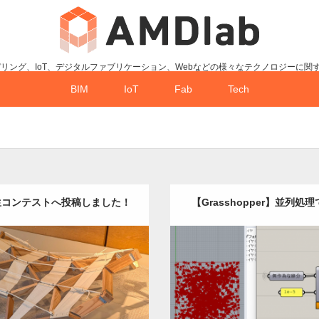
デリング、IoT、デジタルファブリケーション、Webなどの様々なテクノロジーに関
BIM
IoT
Fab
Tech
生コンテストへ投稿しました！
【Grasshopper】並列処
Update:
2024.11.27
Update:
2023.06.5
y:
最適化
構造解析
プロダクト
Category:
Grasshopper
構造
デザイン
Detail