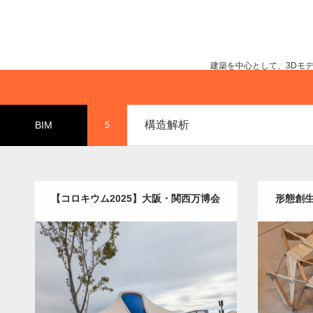
建築を中心として、3Dモ
構造解析
BIM
5
【コロキウム2025】大阪・関西万博会
形態創
場の見学会に行ってきました！
Update:
2025.10.22
Categor
Category:
構造解析
流体解析
Detail