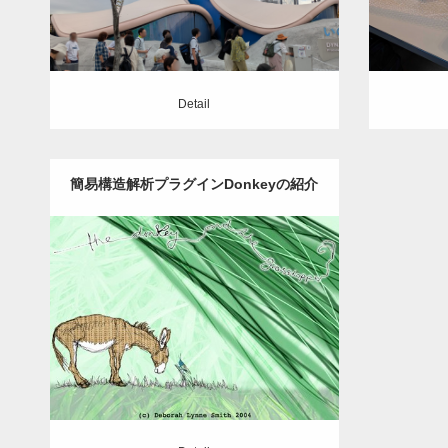
Detail
Detail
簡易構造解析プラグインDonkeyの紹介
Update:
2018.09.24
Category:
Grasshopper
Rhinoceros
ア
ドイン
構造解析
Detail