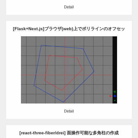
Detail
[Flask+Next.js]ブラウザ(web)上でポリラインのオフセッ
ト操作を行う
Update:
2024.12.24
Category:
Javascript
python
React
Three.js
Detail
Detail
[react-three-fiber/drei] 面操作可能な多角柱の作成