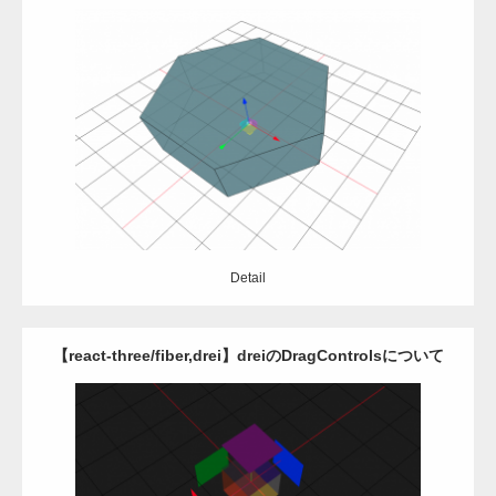
Update:
2024.10.30
Category:
Javascript
React
Three.js
Detail
Detail
【react-three/fiber,drei】dreiのDragControlsについて
Update:
2024.09.17
Category:
Javascript
React
Three.js