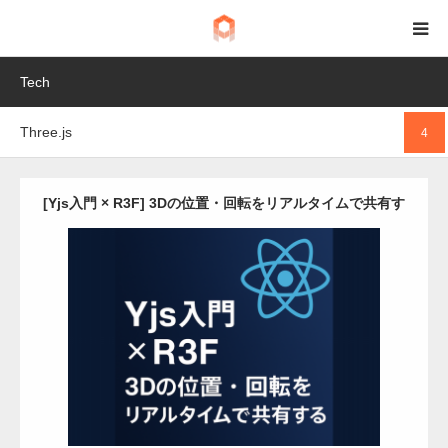
Tech
BIM
Three.js
4
IoT
Fab
[Yjs入門 × R3F] 3Dの位置・回転をリアルタイムで共有す
る
Tech
Update:
2025.08.21
Category:
React
Three.js
Detail