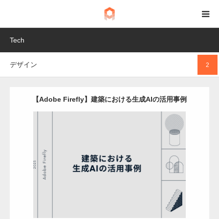
Tech
BIM
デザイン
2
IoT
Fab
【Adobe Firefly】建築における生成AIの活用事例
Tech
Update:
2023.08.2
Category:
デザイン
Detail