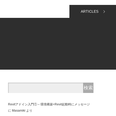
ARTICLES
Revitアドイン入門① – 環境構築+Revit起動時にメッセージ
に
Masamiki
より