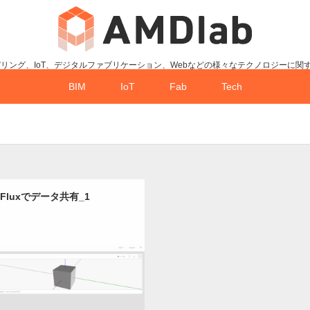
デリング、IoT、デジタルファブリケーション、Webなどの様々なテクノロジーに関
BIM
IoT
Fab
Tech
Fluxでデータ共有_1
Update:
2018.09.24
y:
Dynamo
Grasshopper
Revit
ros
SketchUp
アドイン
データ
連携