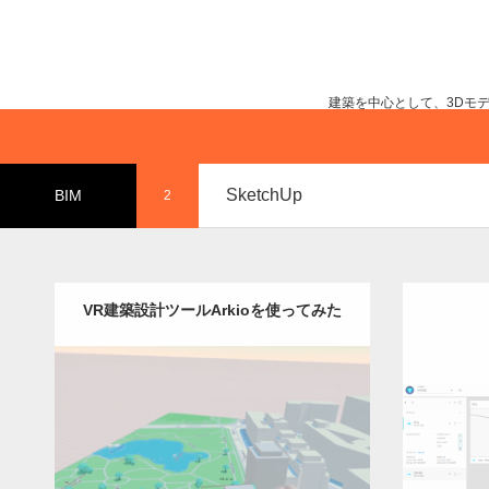
建築を中心として、3Dモ
SketchUp
BIM
2
VR建築設計ツールArkioを使ってみた
Update:
2021.11.25
Categor
Category:
Revit
Rhinoceros
SketchUp
Rhinoce
XR