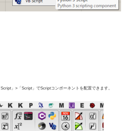
cript」>「Script」でScriptコンポーネントを配置できます。