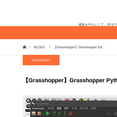
建築を中心として、3Dモ
ホーム
BLOGS
【Grasshopper】Grasshopper Pyt…
Grasshopper
【Grasshopper】Grasshopper 