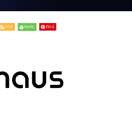
RSS
feedly
Pin it