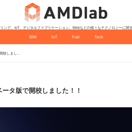
デリング、IoT、デジタルファブリケーション、Webなどの様々なテクノロジーに関
BIM
IoT
Fab
Tech
で開校しまし…
がベータ版で開校しました！！