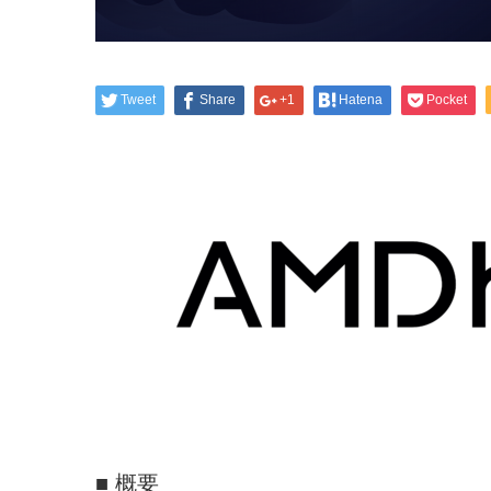
Tweet
Share
+1
Hatena
Pocket
■ 概要