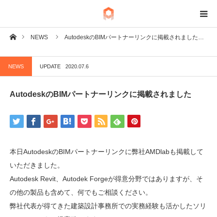
ホーム
NEWS
AutodeskのBIMパートナーリンクに掲載されました…
BIM
NEWS
UPDATE
2020.07.6
IoT
AutodeskのBIMパートナーリンクに掲載されました
Fab
Tech
本日AutodeskのBIMパートナーリンクに弊社AMDlabも掲載して
いただきました。
Autodesk Revit、Autodek Forgeが得意分野ではありますが、そ
の他の製品も含めて、何でもご相談ください。
弊社代表が得てきた建築設計事務所での実務経験も活かしたソリ