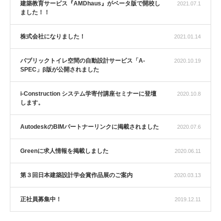
建築教育サービス『AMDhaus』がベータ版で開校し
2021.07.1
ました！！
株式会社になりました！
2021.01.14
パブリックトイレ空間の自動設計サービス「A-
2020.10.19
SPEC」β版が公開されました
i-Construction システム学寄付講座セミナーに登壇
2020.10.8
します。
AutodeskのBIMパートナーリンクに掲載されました
2020.07.6
Greenに求人情報を掲載しました
2020.06.11
第３回日本建築設計学会賞作品展のご案内
2020.03.13
正社員募集中！
2019.12.11