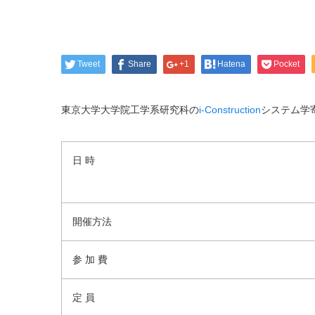
Tweet
Share
+1
Hatena
Pocket
東京大学大学院工学系研究科の
i-Construction
システム学
日 時
開催方法
参 加 費
定 員