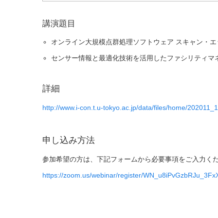
講演題目
オンライン大規模点群処理ソフトウェア スキャン・エック
センサー情報と最適化技術を活用したファシリティマネジメ
詳細
http://www.i-con.t.u-tokyo.ac.jp/data/files/home/202011
申し込み方法
参加希望の方は、下記フォームから必要事項をご入力く
https://zoom.us/webinar/register/WN_u8iPvGzbRJu_3