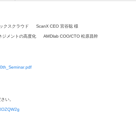
スクラウド ScanX CEO 宮谷聡 様
ントの高度化 AMDlab COO/CTO 松原昌幹
_10th_Seminar.pdf
ださい。
FxXOZQW2g