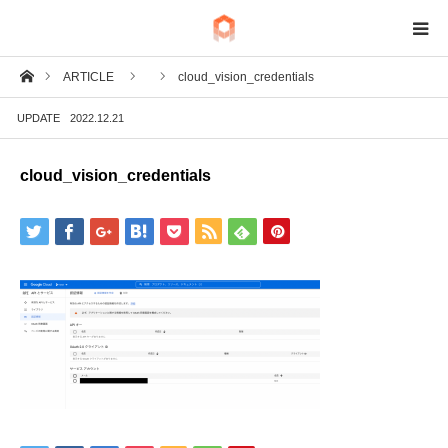
ホーム
ARTICLE
cloud_vision_credentials
BIM
UPDATE
2022.12.21
IoT
cloud_vision_credentials
Fab
Tech