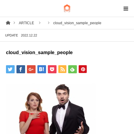
ホーム
ARTICLE
cloud_vision_sample_people
BIM
UPDATE
2022.12.22
IoT
cloud_vision_sample_people
Fab
Tech