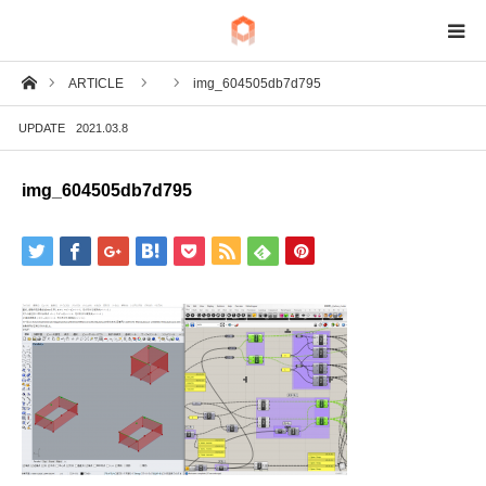
ホーム
ARTICLE
img_604505db7d795
BIM
UPDATE
2021.03.8
IoT
img_604505db7d795
Fab
Tech