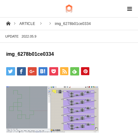
ホーム
ARTICLE
img_6278b01ce0334
BIM
UPDATE
2022.05.9
IoT
img_6278b01ce0334
Fab
Tech