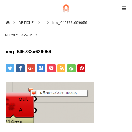
ホーム
ARTICLE
img_646733e629056
BIM
UPDATE
2023.05.19
IoT
img_646733e629056
Fab
Tech