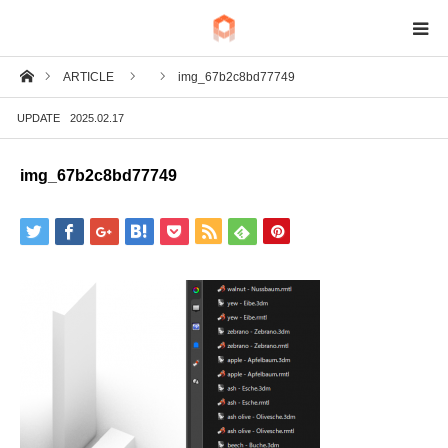
ホーム
ARTICLE
img_67b2c8bd77749
BIM
UPDATE
2025.02.17
IoT
img_67b2c8bd77749
Fab
Tech