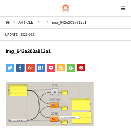
ホーム
ARTICLE
img_642e203a912a1
BIM
UPDATE
2023.04.6
IoT
img_642e203a912a1
Fab
Tech