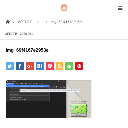
ホーム
ARTICLE
img_69f4167e2953e
BIM
UPDATE
2026.05.1
IoT
img_69f4167e2953e
Fab
Tech