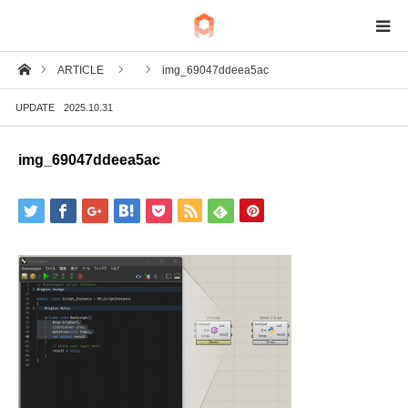
ホーム
ARTICLE
img_69047ddeea5ac
BIM
UPDATE
2025.10.31
IoT
img_69047ddeea5ac
Fab
Tech