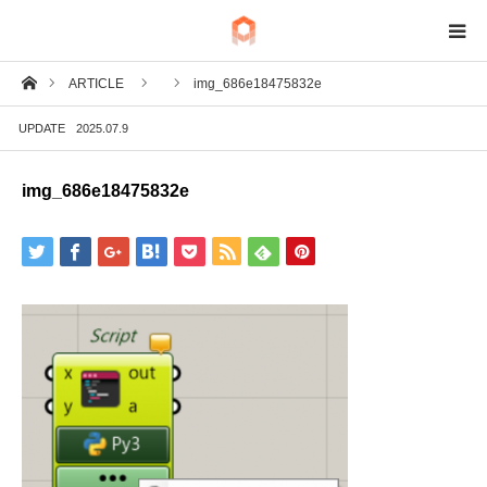
ホーム
ARTICLE
img_686e18475832e
BIM
UPDATE
2025.07.9
IoT
img_686e18475832e
Fab
Tech