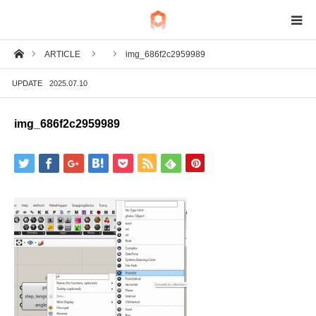
ホーム
ARTICLE
img_686f2c2959989
BIM
UPDATE
2025.07.10
IoT
img_686f2c2959989
Fab
Tech