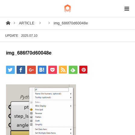
ホーム
ARTICLE
img_686f70d60048e
BIM
UPDATE
2025.07.10
IoT
img_686f70d60048e
Fab
Tech