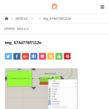
ホーム
ARTICLE
img_674d776f7112e
BIM
UPDATE
2024.12.2
IoT
img_674d776f7112e
Fab
Tech