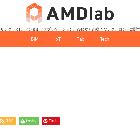
デリング、IoT、デジタルファブリケーション、Webなどの様々なテクノロジーに関
BIM
IoT
Fab
Tech
RSS
feedly
Pin it