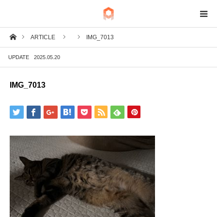
ホーム
ARTICLE
IMG_7013
BIM
UPDATE
2025.05.20
IoT
IMG_7013
Fab
Tech