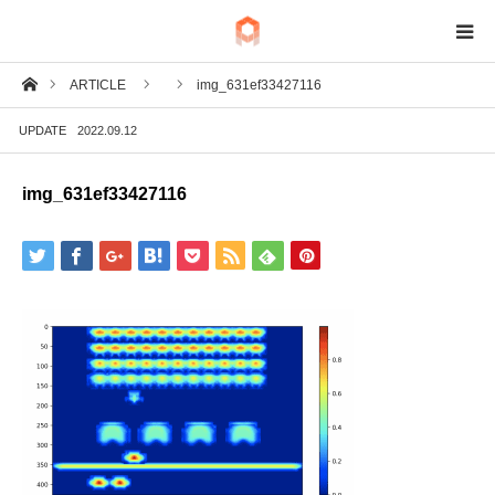
ホーム
ARTICLE
img_631ef33427116
BIM
UPDATE
2022.09.12
IoT
img_631ef33427116
Fab
Tech