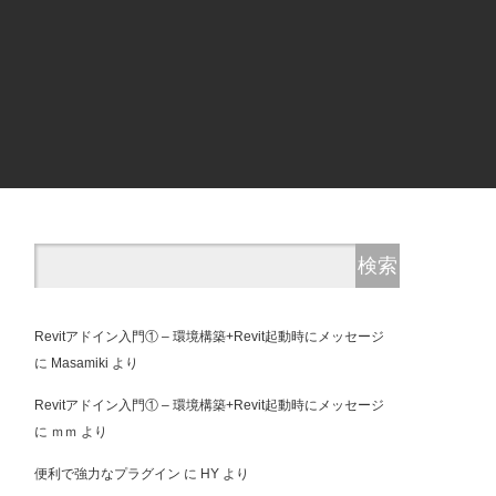
Revitアドイン入門① – 環境構築+Revit起動時にメッセージ
に
Masamiki
より
Revitアドイン入門① – 環境構築+Revit起動時にメッセージ
に
ｍｍ
より
便利で強力なプラグイン
に
HY
より