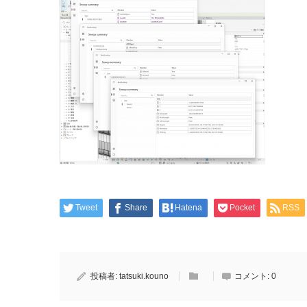
Tweet
Share
Hatena
Pocket
RSS
投稿者:
tatsuki.kouno
コメント:
0