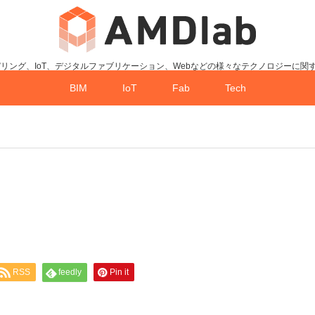
デリング、IoT、デジタルファブリケーション、Webなどの様々なテクノロジーに関
BIM
IoT
Fab
Tech
RSS
feedly
Pin it