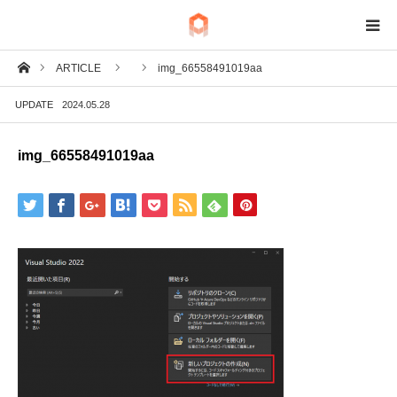
ホーム
ARTICLE
img_66558491019aa
BIM
UPDATE
2024.05.28
IoT
img_66558491019aa
Fab
Tech