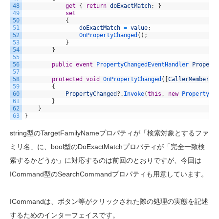
48
get
{
return
doExactMatch
;
}
49
set
50
{
51
doExactMatch
=
value
;
52
OnPropertyChanged
(
)
;
53
}
54
}
55
56
public
event
PropertyChangedEventHandler 
Propert
57
58
protected
void
OnPropertyChanged
(
[
CallerMemberNa
59
{
60
PropertyChanged
?
.
Invoke
(
this
,
new
PropertyCh
61
}
62
}
63
}
string型のTargetFamilyNameプロパティが「検索対象とするファ
ミリ名」に、bool型のDoExactMatchプロパティが「
完全一致検
索するかどうか
」に対応するのは前回のとおりですが、今回は
ICommand型のSearchCommandプロパティも用意しています。
ICommandは、ボタン等がクリックされた際の処理の実態を記述
するためのインターフェイスです。