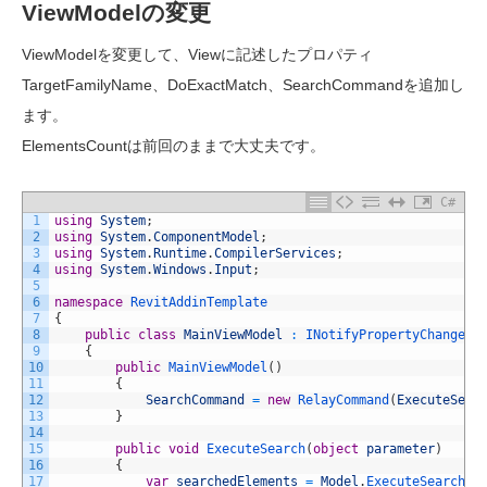
ViewModelの変更
ViewModelを変更して、Viewに記述したプロパティ
TargetFamilyName、DoExactMatch、SearchCommandを追加し
ます。
ElementsCountは前回のままで大丈夫です。
C#
1
using
System
;
2
using
System
.
ComponentModel
;
3
using
System
.
Runtime
.
CompilerServices
;
4
using
System
.
Windows
.
Input
;
5
6
namespace
RevitAddinTemplate
7
{
8
public
class
MainViewModel
:
INotifyPropertyChanged
9
{
10
public
MainViewModel
(
)
11
{
12
SearchCommand
=
new
RelayCommand
(
ExecuteSear
13
}
14
15
public
void
ExecuteSearch
(
object
parameter
)
16
{
17
var
searchedElements
=
Model
.
ExecuteSearch
(
T