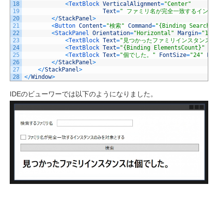
18
<
TextBlock 
VerticalAlignment
=
"Center"
19
Text
=
" ファミリ名が完全一致するインス
20
<
/
StackPanel
>
21
<
Button 
Content
=
"検索"
Command
=
"{Binding SearchCo
22
<
StackPanel 
Orientation
=
"Horizontal"
Margin
=
"10"
23
<
TextBlock 
Text
=
"見つかったファミリインスタンスは
24
<
TextBlock 
Text
=
"{Binding ElementsCount}"
Fo
25
<
TextBlock 
Text
=
"個でした。"
FontSize
=
"24"
Fon
26
<
/
StackPanel
>
27
<
/
StackPanel
>
28
<
/
Window
>
IDEのビューワーでは以下のようになりました。