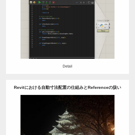
使ってみよう
Category:
Grasshopper
C#
python
Detail
Detail
Revitにおける自動寸法配置の仕組みとReferenceの扱い
Category:
Revit
アドイン
自動設計
API
C#
Detail