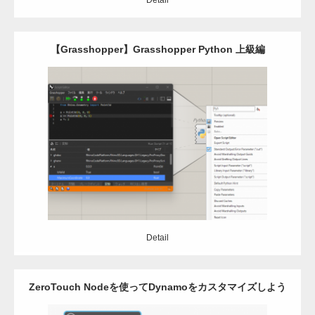
Detail
【Grasshopper】Grasshopper Python 上級編
Category:
Grasshopper
C#
python
Detail
Detail
ZeroTouch Nodeを使ってDynamoをカスタマイズしよう