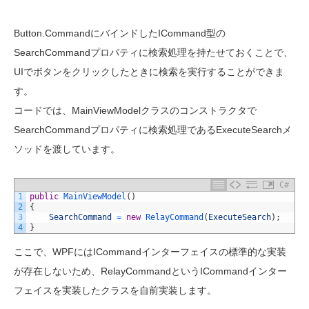
Button.CommandにバインドしたICommand型の
SearchCommandプロパティに検索処理を持たせておくことで、
UIでボタンをクリックしたときに検索を実行することができま
す。
コードでは、MainViewModelクラスのコンストラクタで
SearchCommandプロパティに検索処理であるExecuteSearchメ
ソッドを渡しています。
C#
1
public
MainViewModel
(
)
2
{
3
SearchCommand
=
new
RelayCommand
(
ExecuteSearch
)
;
4
}
ここで、WPFにはICommandインターフェイスの標準的な実装
が存在しないため、RelayCommandというICommandインター
フェイスを実装したクラスを自前実装します。