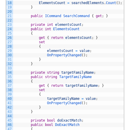
18
ElementsCount
=
searchedElements
.
Count
(
)
;
19
}
20
21
public
ICommand
SearchCommand
{
get
;
}
22
23
private
int
elementsCount
;
24
public
int
ElementsCount
25
{
26
get
{
return
elementsCount
;
}
27
set
28
{
29
elementsCount
=
value
;
30
OnPropertyChanged
(
)
;
31
}
32
}
33
34
private
string
targetFamilyName
;
35
public
string
TargetFamilyName
36
{
37
get
{
return
targetFamilyName
;
}
38
set
39
{
40
targetFamilyName
=
value
;
41
OnPropertyChanged
(
)
;
42
}
43
}
44
45
private
bool
doExactMatch
;
46
public
bool
DoExactMatch
47
{