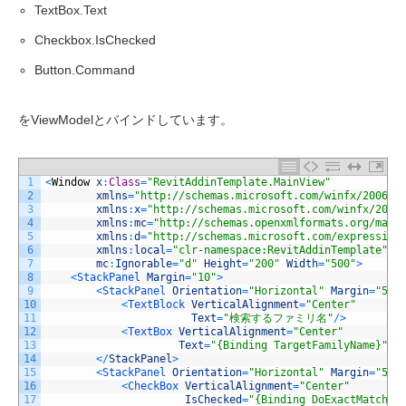
TextBox.Text
Checkbox.IsChecked
Button.Command
をViewModelとバインドしています。
1
<
Window
x
:
Class
=
"RevitAddinTemplate.MainView"
2
xmlns
=
"http://schemas.microsoft.com/winfx/2006/x
3
xmlns
:
x
=
"http://schemas.microsoft.com/winfx/2006
4
xmlns
:
mc
=
"http://schemas.openxmlformats.org/mark
5
xmlns
:
d
=
"http://schemas.microsoft.com/expression
6
xmlns
:
local
=
"clr-namespace:RevitAddinTemplate"
7
mc
:
Ignorable
=
"d"
Height
=
"200"
Width
=
"500"
>
8
<
StackPanel 
Margin
=
"10"
>
9
<
StackPanel 
Orientation
=
"Horizontal"
Margin
=
"5"
>
10
<
TextBlock 
VerticalAlignment
=
"Center"
11
Text
=
"検索するファミリ名"
/
>
12
<
TextBox 
VerticalAlignment
=
"Center"
13
Text
=
"{Binding TargetFamilyName}"
W
14
<
/
StackPanel
>
15
<
StackPanel 
Orientation
=
"Horizontal"
Margin
=
"5"
>
16
<
CheckBox 
VerticalAlignment
=
"Center"
17
IsChecked
=
"{Binding DoExactMatch}"