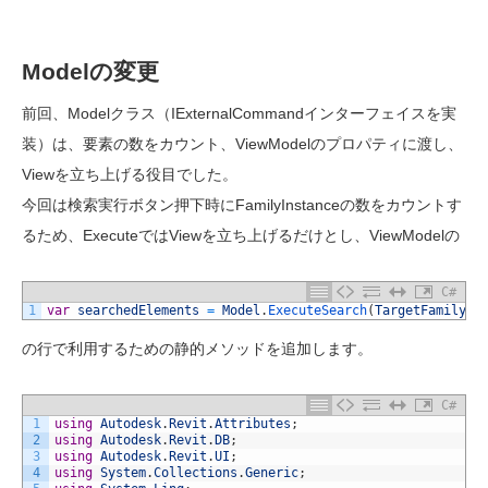
Modelの変更
前回、Modelクラス（IExternalCommandインターフェイスを実
装）は、要素の数をカウント、ViewModelのプロパティに渡し、
Viewを立ち上げる役目でした。
今回は検索実行ボタン押下時にFamilyInstanceの数をカウントす
るため、ExecuteではViewを立ち上げるだけとし、ViewModelの
C#
1
var
searchedElements
=
Model
.
ExecuteSearch
(
TargetFamilyNa
の行で利用するための静的メソッドを追加します。
C#
1
using
Autodesk
.
Revit
.
Attributes
;
2
using
Autodesk
.
Revit
.
DB
;
3
using
Autodesk
.
Revit
.
UI
;
4
using
System
.
Collections
.
Generic
;