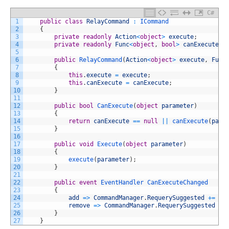
C#
1
public
class
RelayCommand
:
ICommand
2
{
3
private
readonly
Action
<
object
>
execute
;
4
private
readonly
Func
<
object
,
bool
>
canExecute
;
5
6
public
RelayCommand
(
Action
<
object
>
execute
,
Func
7
{
8
this
.
execute
=
execute
;
9
this
.
canExecute
=
canExecute
;
10
}
11
12
public
bool
CanExecute
(
object
parameter
)
13
{
14
return
canExecute
==
null
||
canExecute
(
para
15
}
16
17
public
void
Execute
(
object
parameter
)
18
{
19
execute
(
parameter
)
;
20
}
21
22
public
event
EventHandler
CanExecuteChanged
23
{
24
add
=
>
CommandManager
.
RequerySuggested
+=
va
25
remove
=
>
CommandManager
.
RequerySuggested
-=
26
}
27
}