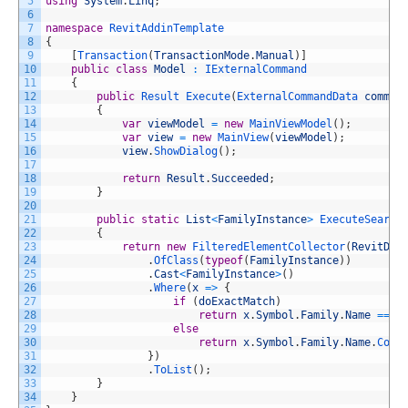
5
using
System
.
Linq
;
6
7
namespace
RevitAddinTemplate
8
{
9
[
Transaction
(
TransactionMode
.
Manual
)
]
10
public
class
Model
:
IExternalCommand
11
{
12
public
Result 
Execute
(
ExternalCommandData 
comman
13
{
14
var
viewModel
=
new
MainViewModel
(
)
;
15
var
view
=
new
MainView
(
viewModel
)
;
16
view
.
ShowDialog
(
)
;
17
18
return
Result
.
Succeeded
;
19
}
20
21
public
static
List
<
FamilyInstance
>
ExecuteSearch
22
{
23
return
new
FilteredElementCollector
(
RevitDoc
24
.
OfClass
(
typeof
(
FamilyInstance
)
)
25
.
Cast
<
FamilyInstance
>
(
)
26
.
Where
(
x
=
>
{
27
if
(
doExactMatch
)
28
return
x
.
Symbol
.
Family
.
Name
==
f
29
else
30
return
x
.
Symbol
.
Family
.
Name
.
Cont
31
}
)
32
.
ToList
(
)
;
33
}
34
}