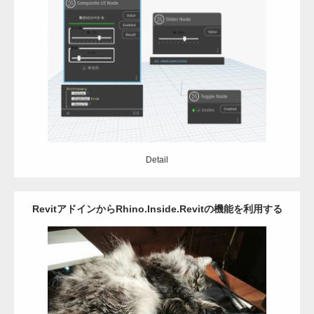
8_総集編
Category:
Dynamo
Revit
C#
Detail
Detail
RevitアドインからRhino.Inside.Revitの機能を利用する
Category:
Revit
Rhinoceros
アドイン
C#
Detail