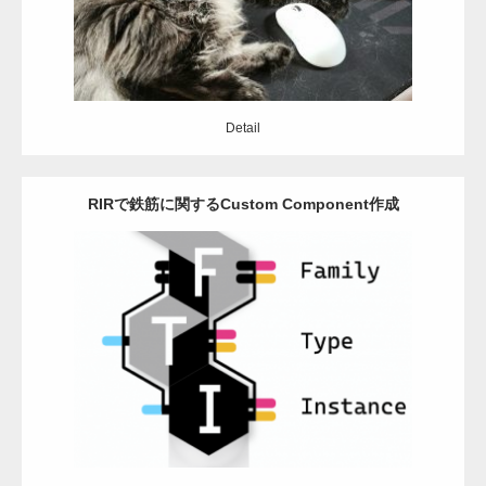
Detail
RIRで鉄筋に関するCustom Component作成
Category:
Grasshopper
Revit
python
Detail