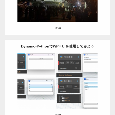
Detail
Dynamo-PythonでWPF UIを使用してみよう
Category:
Dynamo
Revit
python
Detail