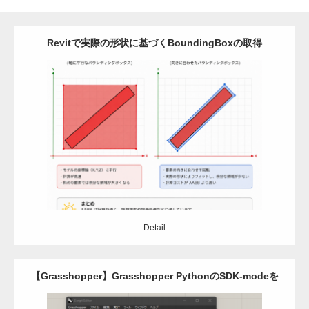
Revitで実際の形状に基づくBoundingBoxの取得
Category:
Revit
アドイン
C#
Detail
Detail
【Grasshopper】Grasshopper PythonのSDK-modeを