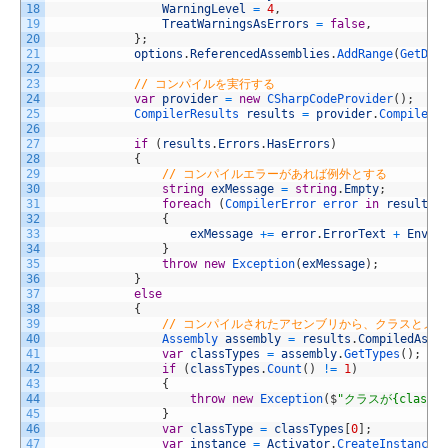
18
WarningLevel
=
4
,
19
TreatWarningsAsErrors
=
false
,
20
}
;
21
options
.
ReferencedAssemblies
.
AddRange
(
GetDll
22
23
// コンパイルを実行する
24
var
provider
=
new
CSharpCodeProvider
(
)
;
25
CompilerResults 
results
=
provider
.
CompileAs
26
27
if
(
results
.
Errors
.
HasErrors
)
28
{
29
// コンパイルエラーがあれば例外とする
30
string
exMessage
=
string
.
Empty
;
31
foreach
(
CompilerError 
error 
in
results
.
32
{
33
exMessage
+=
error
.
ErrorText
+
Envir
34
}
35
throw
new
Exception
(
exMessage
)
;
36
}
37
else
38
{
39
// コンパイルされたアセンブリから、クラスとメ
40
Assembly 
assembly
=
results
.
CompiledAsse
41
var
classTypes
=
assembly
.
GetTypes
(
)
;
42
if
(
classTypes
.
Count
(
)
!=
1
)
43
{
44
throw
new
Exception
(
$
"クラスが{classT
45
}
46
var
classType
=
classTypes
[
0
]
;
47
var
instance
=
Activator
.
CreateInstance
(