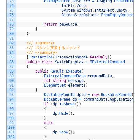
73
BitmapSource 
bmSource
=
Imaging
.
CreateBitma
74
IntPtr
.
Zero
,
75
System
.
Windows
.
Int32Rect
.
Empty
,
76
BitmapSizeOptions
.
FromEmptyOptions
(
77
78
return
bmSource
;
79
}
80
}
81
82
/// <summary>
83
/// ボタンに実装するコマンド
84
/// </summary>
85
[
Transaction
(
TransactionMode
.
ReadOnly
)
]
86
public
class
SwitchDisplay
:
IExternalCommand
87
{
88
public
Result 
Execute
(
89
ExternalCommandData 
commandData
,
90
ref
string
message
,
91
ElementSet 
elements
)
92
{
93
DockablePaneId 
dpid
=
new
DockablePaneId
(
ne
94
DockablePane 
dp
=
commandData
.
Application
.
G
95
if
(
dp
.
IsShown
(
)
)
96
{
97
dp
.
Hide
(
)
;
98
}
99
else
100
{
101
dp
.
Show
(
)
;
102
}