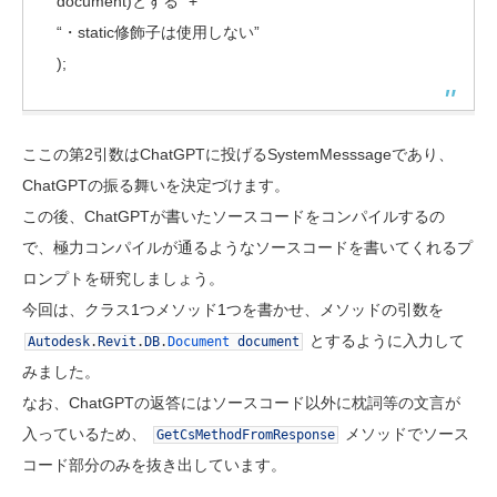
document)とする” +
“・static修飾子は使用しない”
);
ここの第2引数はChatGPTに投げるSystemMesssageであり、
ChatGPTの振る舞いを決定づけます。
この後、ChatGPTが書いたソースコードをコンパイルするの
で、極力コンパイルが通るようなソースコードを書いてくれるプ
ロンプトを研究しましょう。
今回は、クラス1つメソッド1つを書かせ、メソッドの引数を
とするように入力して
Autodesk
.
Revit
.
DB
.
Document
document
みました。
なお、ChatGPTの返答にはソースコード以外に枕詞等の文言が
入っているため、
メソッドでソース
GetCsMethodFromResponse
コード部分のみを抜き出しています。