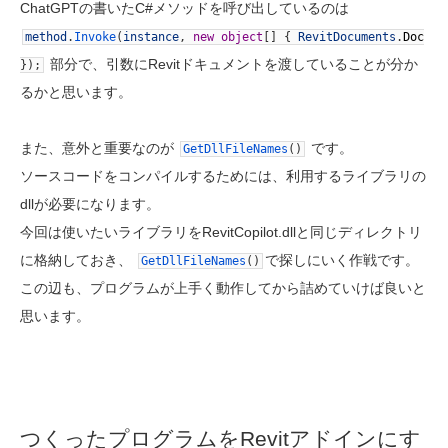
ChatGPTの書いたC#メソッドを呼び出しているのは
method
.
Invoke
(
instance
,
new
object
[
]
{
RevitDocuments
.
Doc
部分で、引数にRevitドキュメントを渡していることが分か
}
)
;
るかと思います。
また、意外と重要なのが
です。
GetDllFileNames
(
)
ソースコードをコンパイルするためには、利用するライブラリの
dllが必要になります。
今回は使いたいライブラリをRevitCopilot.dllと同じディレクトリ
に格納しておき、
で探しにいく作戦です。
GetDllFileNames
(
)
この辺も、プログラムが上手く動作してから詰めていけば良いと
思います。
つくったプログラムをRevitアドインにす