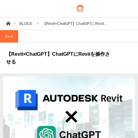
ホーム
BLOGS
【Revit×ChatGPT】ChatGPTにRevit…
BIM
Revit
IoT
【Revit×ChatGPT】ChatGPTにRevitを操作さ
Fab
せる
Tech