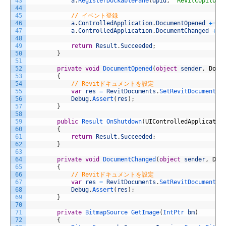
43
a
.
RegisterDockablePane
(
dpid
,
"RevitCopilot 
44
45
// イベント登録
46
a
.
ControlledApplication
.
DocumentOpened
+=
D
47
a
.
ControlledApplication
.
DocumentChanged
+=
48
49
return
Result
.
Succeeded
;
50
}
51
52
private
void
DocumentOpened
(
object
sender
,
Docu
53
{
54
// Revitドキュメントを設定
55
var
res
=
RevitDocuments
.
SetRevitDocuments
(
56
Debug
.
Assert
(
res
)
;
57
}
58
59
public
Result 
OnShutdown
(
UIControlledApplicatio
60
{
61
return
Result
.
Succeeded
;
62
}
63
64
private
void
DocumentChanged
(
object
sender
,
Doc
65
{
66
// Revitドキュメントを設定
67
var
res
=
RevitDocuments
.
SetRevitDocuments
(
68
Debug
.
Assert
(
res
)
;
69
}
70
71
private
BitmapSource 
GetImage
(
IntPtr 
bm
)
72
{