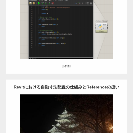
使ってみよう
Category:
Grasshopper
C#
python
Detail
Detail
Revitにおける自動寸法配置の仕組みとReferenceの扱い
Category:
Revit
アドイン
自動設計
API
C#
Detail