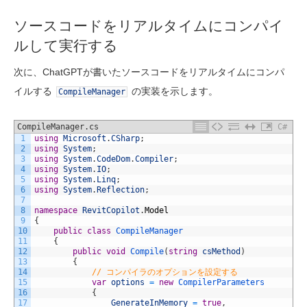
ソースコードをリアルタイムにコンパイ
ルして実行する
次に、ChatGPTが書いたソースコードをリアルタイムにコンパ
イルする
の実装を示します。
CompileManager
CompileManager.cs
C#
1
using
Microsoft
.
CSharp
;
2
using
System
;
3
using
System
.
CodeDom
.
Compiler
;
4
using
System
.
IO
;
5
using
System
.
Linq
;
6
using
System
.
Reflection
;
7
8
namespace
RevitCopilot
.
Model
9
{
10
public
class
CompileManager
11
{
12
public
void
Compile
(
string
csMethod
)
13
{
14
// コンパイラのオプションを設定する
15
var
options
=
new
CompilerParameters
16
{
17
GenerateInMemory
=
true
,