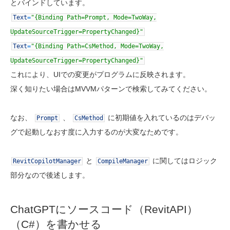
とバインドしています。
Text
=
"{Binding Path=Prompt, Mode=TwoWay,
UpdateSourceTrigger=PropertyChanged}"
Text
=
"{Binding Path=CsMethod, Mode=TwoWay,
UpdateSourceTrigger=PropertyChanged}"
これにより、UIでの変更がプログラムに反映されます。
深く知りたい場合はMVVMパターンで検索してみてください。
なお、
、
に初期値を入れているのはデバッ
Prompt
CsMethod
グで起動しなおす度に入力するのが大変なためです。
と
に関してはロジック
RevitCopilotManager
CompileManager
部分なので後述します。
ChatGPTにソースコード（RevitAPI）
（C#）を書かせる