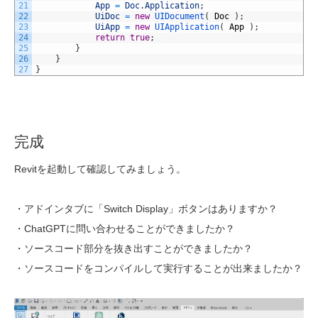
21
App
=
Doc
.
Application
;
22
UiDoc
=
new
UIDocument
(
Doc
)
;
23
UiApp
=
new
UIApplication
(
App
)
;
24
return
true
;
25
}
26
}
27
}
完成
Revitを起動して確認してみましょう。
・アドインタブに「Switch Display」ボタンはありますか？
・ChatGPTに問い合わせることができましたか？
・ソースコード部分を抜き出すことができましたか？
・ソースコードをコンパイルして実行することが出来ましたか？