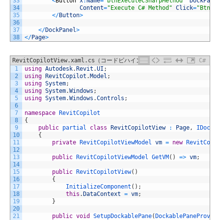
33
<
Button
x
:
Name
=
"btnExecuteCSharpMethod"
DockPane
34
Content
=
"Execute C# Method"
Click
=
"BtnEx
35
<
/
Button
>
36
37
<
/
DockPanel
>
38
<
/
Page
>
RevitCopilotView.xaml.cs（コードビハインド）
C#
1
using
Autodesk
.
Revit
.
UI
;
2
using
RevitCopilot
.
Model
;
3
using
System
;
4
using
System
.
Windows
;
5
using
System
.
Windows
.
Controls
;
6
7
namespace
RevitCopilot
8
{
9
public
partial 
class
RevitCopilotView
:
Page
,
IDocka
10
{
11
private
RevitCopilotViewModel 
vm
=
new
RevitCopi
12
13
public
RevitCopilotViewModel 
GetVM
(
)
=
>
vm
;
14
15
public
RevitCopilotView
(
)
16
{
17
InitializeComponent
(
)
;
18
this
.
DataContext
=
vm
;
19
}
20
21
public
void
SetupDockablePane
(
DockablePaneProvid