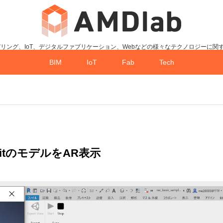
デリング、IoT、デジタルファブリケーション、Webなどの様々なテクノロジーに関
BIM
IoT
Fab
Tech
でRevitのモデルをAR表示