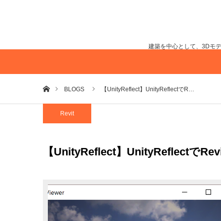
建築を中心として、3Dモ
ホーム
BLOGS
【UnityReflect】UnityReflectでR…
Revit
【UnityReflect】UnityReflect