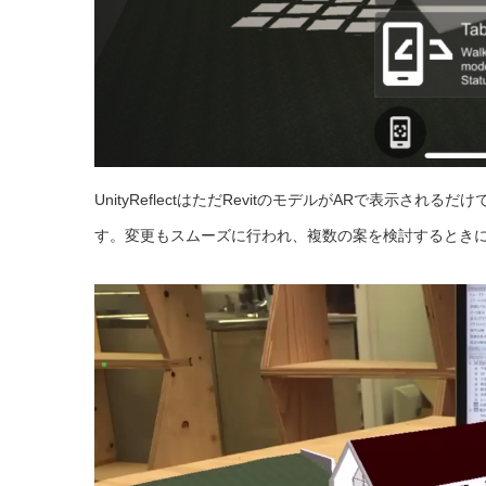
UnityReflectはただRevitのモデルがARで表示され
す。変更もスムーズに行われ、複数の案を検討するとき
動
画
プ
レ
ー
ヤ
ー