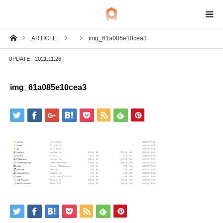
ホーム
ARTICLE
img_61a085e10cea3
BIM
UPDATE
2021.11.26
IoT
img_61a085e10cea3
Fab
Tech