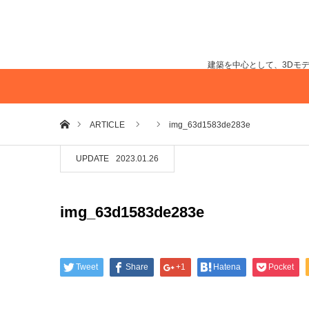
建築を中心として、3Dモ
ホーム
ARTICLE
img_63d1583de283e
UPDATE
2023.01.26
img_63d1583de283e
Tweet
Share
+1
Hatena
Pocket