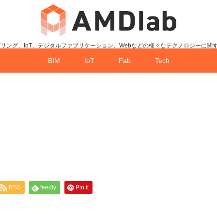
デリング、IoT、デジタルファブリケーション、Webなどの様々なテクノロジーに関
BIM
IoT
Fab
Tech
RSS
feedly
Pin it