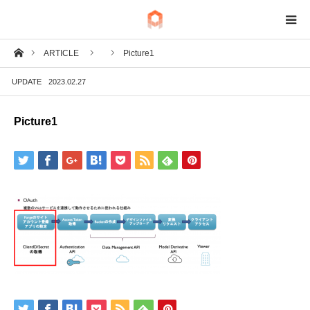
ホーム
ARTICLE
Picture1
BIM
UPDATE
2023.02.27
IoT
Picture1
Fab
Tech