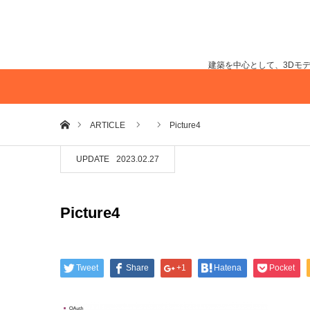
建築を中心として、3Dモ
ホーム
ARTICLE
Picture4
UPDATE
2023.02.27
Picture4
Tweet
Share
+1
Hatena
Pocket