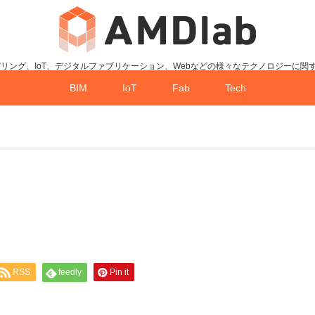
デリング、IoT、デジタルファブリケーション、Webなどの様々なテクノロジーに関
BIM
IoT
Fab
Tech
RSS
feedly
Pin it