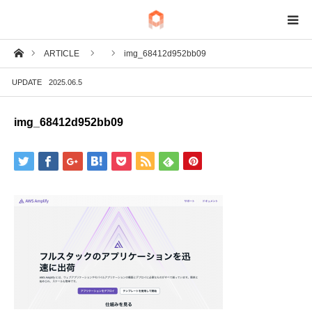
ホーム
ARTICLE
img_68412d952bb09
BIM
UPDATE
2025.06.5
IoT
img_68412d952bb09
Fab
Tech