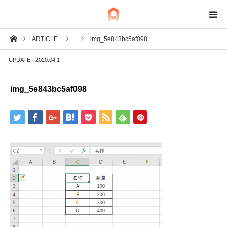
ホーム
ARTICLE
img_5e843bc5af098
BIM
UPDATE
2020.04.1
IoT
img_5e843bc5af098
Fab
Tech