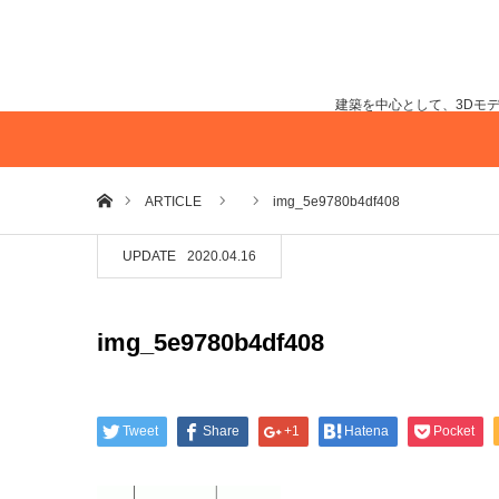
建築を中心として、3Dモ
ホーム
ARTICLE
img_5e9780b4df408
UPDATE
2020.04.16
img_5e9780b4df408
Tweet
Share
+1
Hatena
Pocket