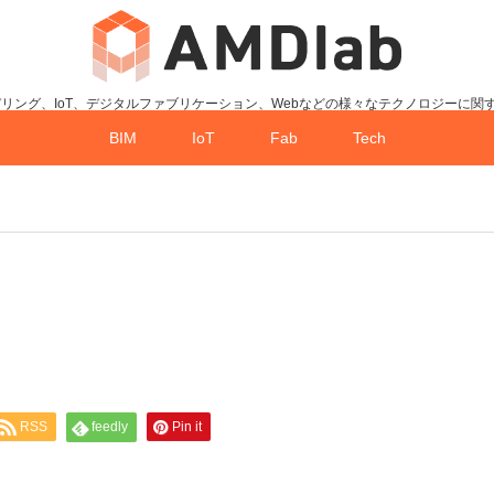
デリング、IoT、デジタルファブリケーション、Webなどの様々なテクノロジーに関
BIM
IoT
Fab
Tech
RSS
feedly
Pin it