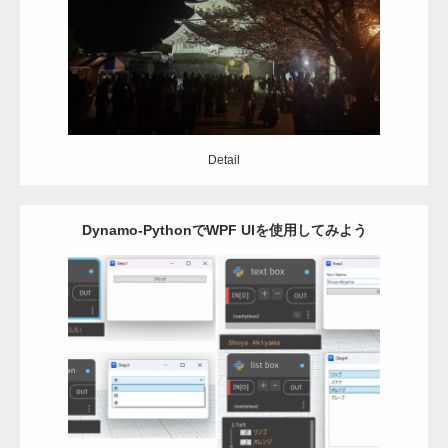
Detail
Detail
Dynamo-PythonでWPF UIを使用してみよう
Category:
Dynamo
Revit
python
Detail