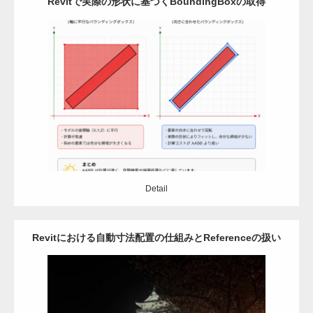
Revitで実際の形状に基づくBoundingBoxの取得
Category:
Revit
アドイン
C#
Detail
Detail
Revitにおける自動寸法配置の仕組みとReferenceの扱い
Category:
Revit
アドイン
自動設計
API
C#