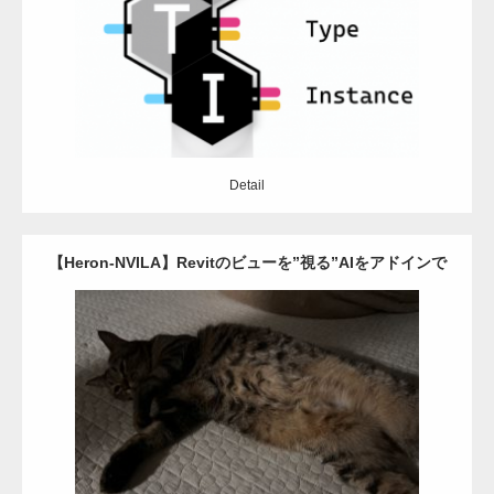
Category:
Grasshopper
Revit
python
Detail
Detail
【Heron-NVILA】Revitのビューを”視る”AIをアドインで
動かしてみた
Category:
Revit
アドイン
C#
python
Detail