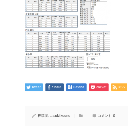
Tweet
Share
Hatena
Pocket
RSS
投稿者:
tatsuki.kouno
コメント:
0