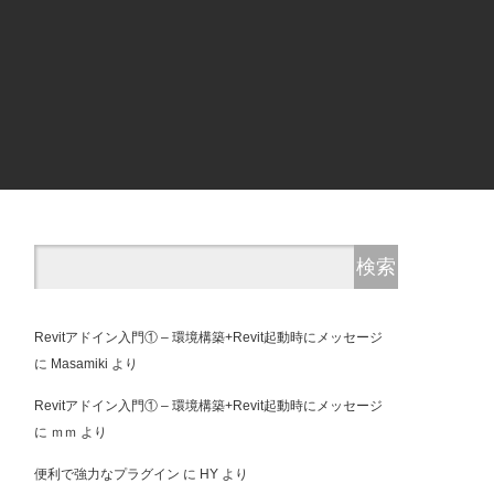
Revitアドイン入門① – 環境構築+Revit起動時にメッセージ
に
Masamiki
より
Revitアドイン入門① – 環境構築+Revit起動時にメッセージ
に
ｍｍ
より
便利で強力なプラグイン
に
HY
より