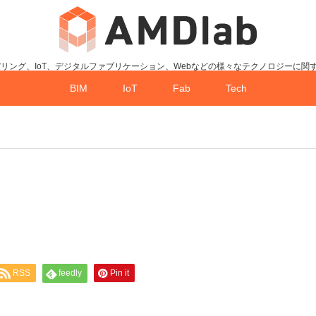
デリング、IoT、デジタルファブリケーション、Webなどの様々なテクノロジーに関
BIM
IoT
Fab
Tech
RSS
feedly
Pin it