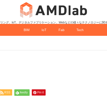
デリング、IoT、デジタルファブリケーション、Webなどの様々なテクノロジーに関
BIM
IoT
Fab
Tech
RSS
feedly
Pin it