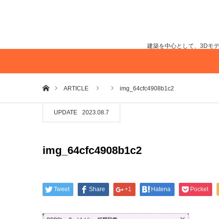
建築を中心として、3Dモ
ホーム
ARTICLE
img_64cfc4908b1c2
UPDATE
2023.08.7
img_64cfc4908b1c2
Tweet
Share
+1
Hatena
Pocket