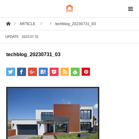
ホーム
ARTICLE
techblog_20230731_03
BIM
UPDATE
2023.07.31
IoT
techblog_20230731_03
Fab
Tech