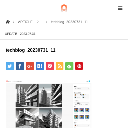
ホーム
ARTICLE
techblog_20230731_11
BIM
UPDATE
2023.07.31
IoT
techblog_20230731_11
Fab
Tech