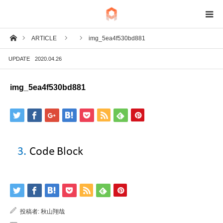
ホーム
ARTICLE
img_5ea4f530bd881
BIM
UPDATE
2020.04.26
IoT
img_5ea4f530bd881
Fab
Tech
投稿者:
秋山翔哉