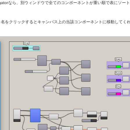
neck Navigatorなら、別ウィンドウで全てのコンポーネントが重い順で表にソート
ト名をクリックするとキャンバス上の当該コンポーネントに移動してく