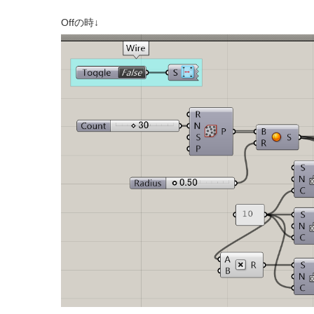
Offの時↓