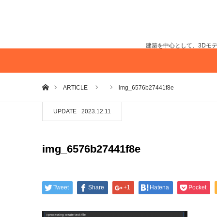
建築を中心として、3Dモ
ホーム
ARTICLE
img_6576b27441f8e
UPDATE
2023.12.11
img_6576b27441f8e
Tweet
Share
+1
Hatena
Pocket