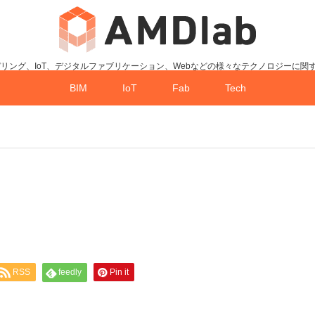
デリング、IoT、デジタルファブリケーション、Webなどの様々なテクノロジーに関
BIM
IoT
Fab
Tech
RSS
feedly
Pin it