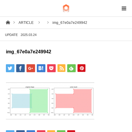
ホーム
ARTICLE
img_67e0a7e249942
BIM
UPDATE
2025.03.24
IoT
img_67e0a7e249942
Fab
Tech