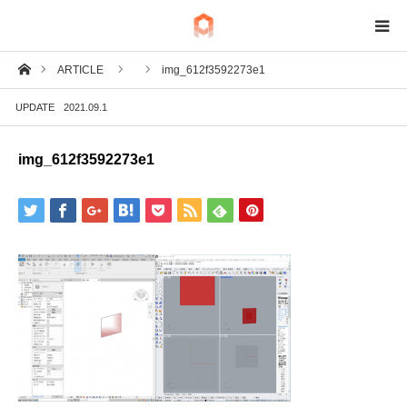
ホーム
ARTICLE
img_612f3592273e1
BIM
UPDATE
2021.09.1
IoT
img_612f3592273e1
Fab
Tech