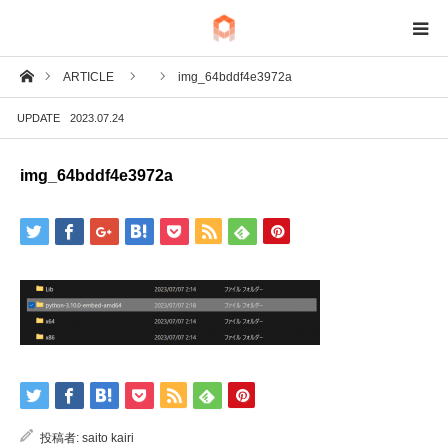
ホーム
ARTICLE
img_64bddf4e3972a
BIM
UPDATE
2023.07.24
IoT
img_64bddf4e3972a
Fab
Tech
投稿者:
saito kairi