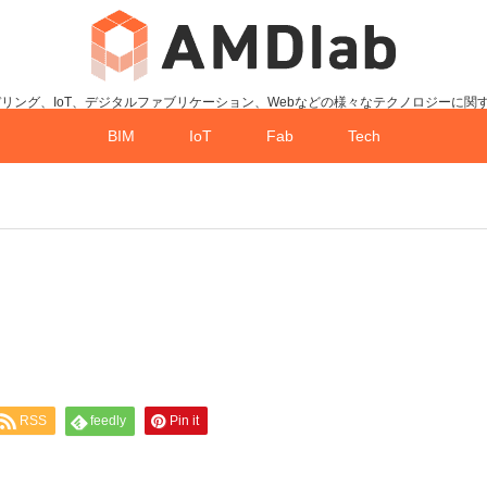
デリング、IoT、デジタルファブリケーション、Webなどの様々なテクノロジーに関
BIM
IoT
Fab
Tech
RSS
feedly
Pin it