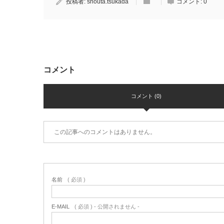
投稿者:
shouta.tsukada
コメント:
0
コメント
コメント (0)
この記事へのコメントはありません。
名前
( 必須 )
E-MAIL
( 必須 ) - 公開されません -