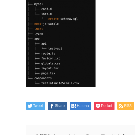
Tweet
Share
Hatena
Pocket
RSS