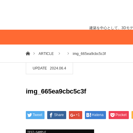
建築を中心として、3Dモ
ホーム
ARTICLE
img_665ea9cbc5c3f
UPDATE
2024.06.4
img_665ea9cbc5c3f
Tweet
Share
+1
Hatena
Pocket